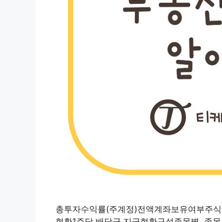
총투자수익률(주계정)전액계좌보유여부주식 차
현황1주당 배당금 지급현황구성종목별, 종목별 