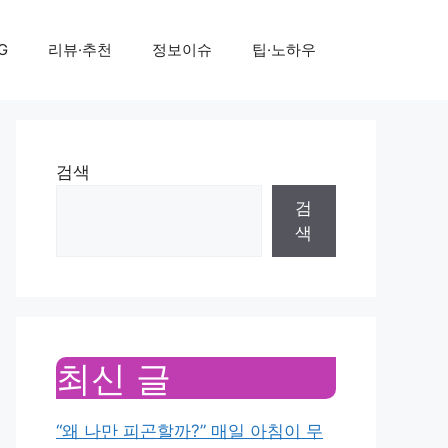
G
리뷰·추천
정보이슈
팁·노하우
검색
검
색
최신 글
“왜 나만 피곤할까?” 매일 아침이 무