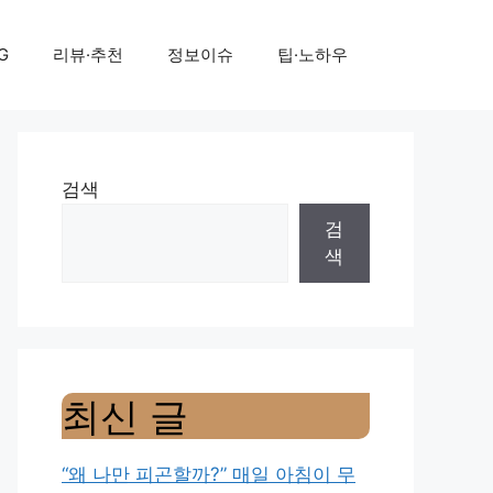
G
리뷰·추천
정보이슈
팁·노하우
검색
검
색
최신 글
“왜 나만 피곤할까?” 매일 아침이 무