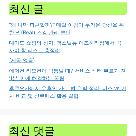
최신 글
“왜 나만 피곤할까?” 매일 아침이 무거운 당신을 위
한 찐(Real) 건강 관리 루틴
대마도 쇼핑의 성지! 맥스밸류 이즈하라점에서 꼭
사야 할 리스트 총정리
(제목 없음)
에어컨 리모컨이 먹통일 때? 서비스 센터 부르기 전
‘1분’ 만에 해결하는 꿀팁
후쿠오카에서 유후인 가는 법 완벽 정리! 버스 vs 기
차 비교 및 산큐패스 활용 꿀팁
최신 댓글