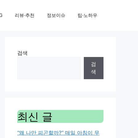
G
리뷰·추천
정보이슈
팁·노하우
검색
검
색
최신 글
“왜 나만 피곤할까?” 매일 아침이 무