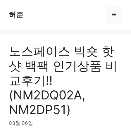
Skip
to
허준
Menu
content
노스페이스 빅숏 핫
샷 백팩 인기상품 비
교후기!!
(NM2DQ02A,
NM2DP51)
03월 06일