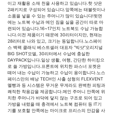
이고 재활용 소재 천을 사용하고 있습니다.핫 샷은
2패키지로 구성되어 있습니다.앞쪽에는 태블릿이나
소품을 넣을 수 있는 주머니가 많이 있습니다!뒷면
에는 노트북 수납과 메인 짐을 실을 공간이 따로 마
련되어 있습니다.16~17인치 노트북도 수납 가능합
니다.이전 제품이기 때문에 30리터이지만, 현재는
28리터로 나와 있고, 크기는 동일합니다.노스페이
스 백팩 클래식 베스트셀러 대표자 “빅샷”오리지널
BIG SHOT모델, 30리터에서 수납에 충실한
DAYPACK입니다.일상 생활, 여행, 간단한 하이킹으
로 쓸 가방입니다.프론트에 위치한 파스너 포켓은
떼어 내는 수납이 가능하고 수납이 용이합니다.노스
페이스만의 배낭 TECH인 사출 성형의 FLEXVENT
멜빵과 등 시스템은 무거운 무게라도 완벽한 피팅과
쾌적한 착용감을 제공합니다.메인 주머니 안쪽에 위
치한 주머니가 바닥에 닿지 않는 구조로 되어 있고
가방을 내렸을 때 충격에서 노트북 컴퓨터 등 IT기
기를 보호할 안쪽에는 마이크로 프리스의 안감을 사