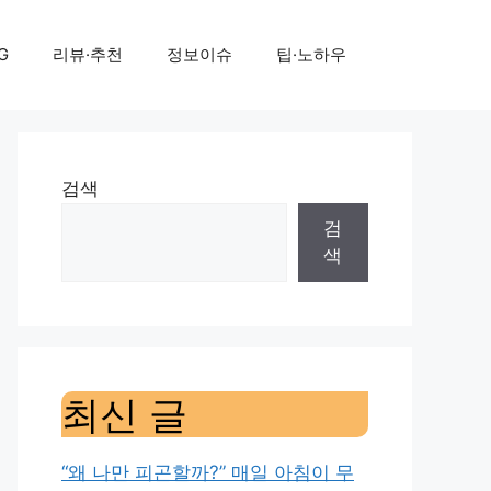
G
리뷰·추천
정보이슈
팁·노하우
검색
검
색
최신 글
“왜 나만 피곤할까?” 매일 아침이 무