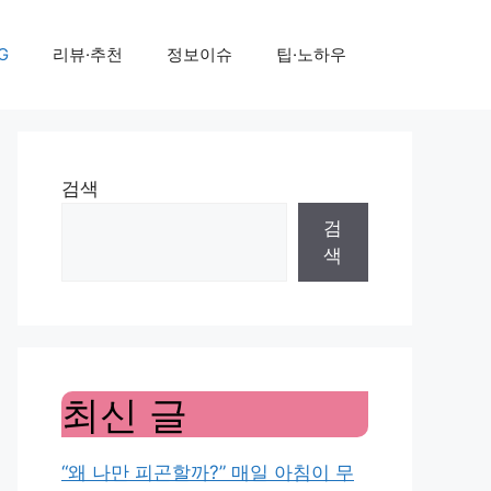
G
리뷰·추천
정보이슈
팁·노하우
검색
검
색
최신 글
“왜 나만 피곤할까?” 매일 아침이 무