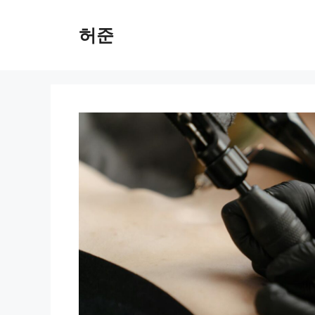
Skip
to
허준
content