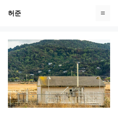
Skip
to
허준
Menu
content