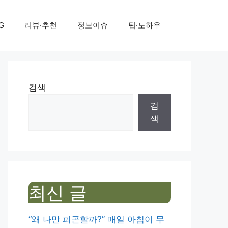
G
리뷰·추천
정보이슈
팁·노하우
검색
검
색
최신 글
“왜 나만 피곤할까?” 매일 아침이 무