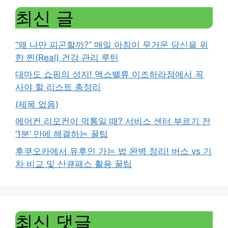
최신 글
“왜 나만 피곤할까?” 매일 아침이 무거운 당신을 위
한 찐(Real) 건강 관리 루틴
대마도 쇼핑의 성지! 맥스밸류 이즈하라점에서 꼭
사야 할 리스트 총정리
(제목 없음)
에어컨 리모컨이 먹통일 때? 서비스 센터 부르기 전
‘1분’ 만에 해결하는 꿀팁
후쿠오카에서 유후인 가는 법 완벽 정리! 버스 vs 기
차 비교 및 산큐패스 활용 꿀팁
최신 댓글