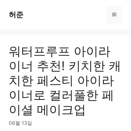
Skip
to
허준
Menu
content
워터프루프 아이라
이너 추천! 키치한 캐
치한 페스티 아이라
이너로 컬러풀한 페
이셜 메이크업
06월 13일