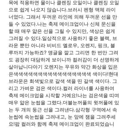
목에 적용하면 물이나 클렌징 오일이나 클렌징 오일
으로 쉽게 나오지 않습니다.브러시 펜형 액체 라이
너였다. 그래서 두꺼운 라인에 의해 두꺼운 선을 만
들 수 있었다.나는 축제 메이크업이나 신체 문신을
할 때 매우 얇은 선을 그릴 수 있지만, 색상은 쉽게
그려질 수 있다.일상적으로 사용하기 좋은 블랙, 브
라운 뿐만 아니라 비비드 옐로우, 오렌지, 핑크, 블
루까지 가능하죠? 앵글을 깔고 그리면 한 번만 그려
도 굉장히 대담하게 보이니까 컬러감이 더 선명하게
살아납니다아기 오렌지는 우유와 약간 화상을 입은
은색색색색색색색색색색색색색색색색 색이다!현대
브라운은 회색빛으로 갈색 색을 띤 갈색 색이다. 그
리고 가벼운 검은 색이다.컬러 라이너를 사용하여
축제 메이크업을 시작할 거예요!나는 검은색을 띠며
매우 얇은 눈썹을 그렸다.더블눈꺼풀의 윗꺼풀에 있
는 두 개의 둥근 선을 그려낸다.삼각형 구역에서 속
눈썹에 속눈썹을 그려내고, 눈 앞에 잼을 그려주세
요!팝 컬러와 함께 축제 메이크업이 완료되었습니