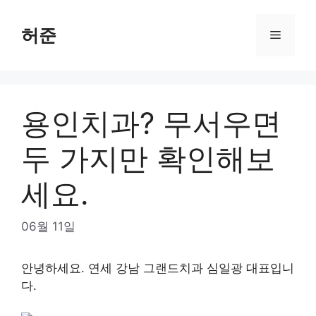
Skip
to
허준
Menu
content
용인치과? 무서우면
두 가지만 확인해보
세요.
06월 11일
안녕하세요. 연세 강남 그랜드치과 심일광 대표입니
다.