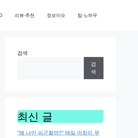
G
리뷰·추천
정보이슈
팁·노하우
검색
검
색
최신 글
“왜 나만 피곤할까?” 매일 아침이 무