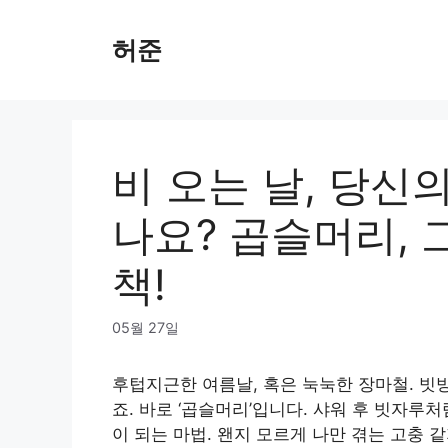
Skip
to
허준
content
비 오는 날, 당신
나요? 곱슬머리, 
책!
05월 27일
후텁지근한 여름날, 혹은 눅눅한 장마철. 빗
죠. 바로 ‘곱슬머리’입니다. 샤워 후 빗자루
이 되는 마법. 왠지 모르게 나만 겪는 고충