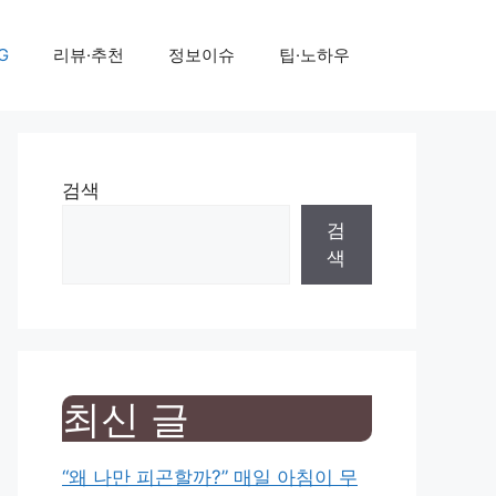
G
리뷰·추천
정보이슈
팁·노하우
검색
검
색
최신 글
“왜 나만 피곤할까?” 매일 아침이 무