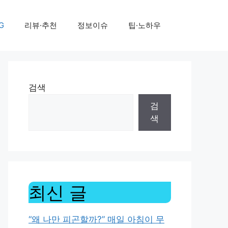
G
리뷰·추천
정보이슈
팁·노하우
검색
검
색
최신 글
“왜 나만 피곤할까?” 매일 아침이 무