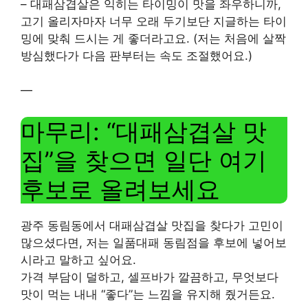
– 대패삼겹살은 익히는 타이밍이 맛을 좌우하니까,
고기 올리자마자 너무 오래 두기보단 지글하는 타이
밍에 맞춰 드시는 게 좋더라고요. (저는 처음에 살짝
방심했다가 다음 판부터는 속도 조절했어요.)
—
마무리: “대패삼겹살 맛
집”을 찾으면 일단 여기
후보로 올려보세요
광주 동림동에서 대패삼겹살 맛집을 찾다가 고민이
많으셨다면, 저는 일품대패 동림점을 후보에 넣어보
시라고 말하고 싶어요.
가격 부담이 덜하고, 셀프바가 깔끔하고, 무엇보다
맛이 먹는 내내 “좋다”는 느낌을 유지해 줬거든요.