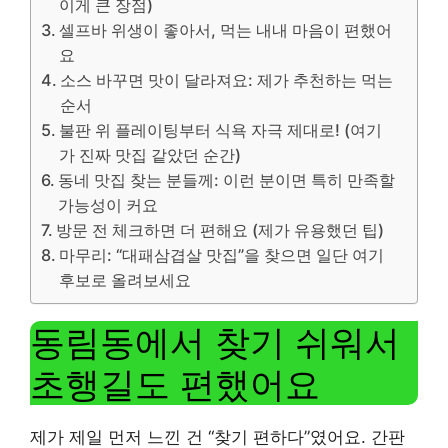
이게 큰 장점)
셀프바 위생이 좋아서, 먹는 내내 마음이 편했어
요
소스 바꾸면 맛이 달라져요: 제가 추천하는 먹는
순서
불판 위 플레이팅부터 식욕 자극 제대로! (여기
가 진짜 맛집 같았던 순간)
동네 맛집 찾는 분들께: 이런 분이면 특히 만족할
가능성이 커요
방문 전 체크하면 더 편해요 (제가 유용했던 팁)
마무리: “대패삼겹살 맛집”을 찾으면 일단 여기
후보로 올려보세요
동림동에서 찾기 쉬워서
초행길도 편했어요
제가 제일 먼저 느낀 건 “찾기 편하다”였어요. 간판