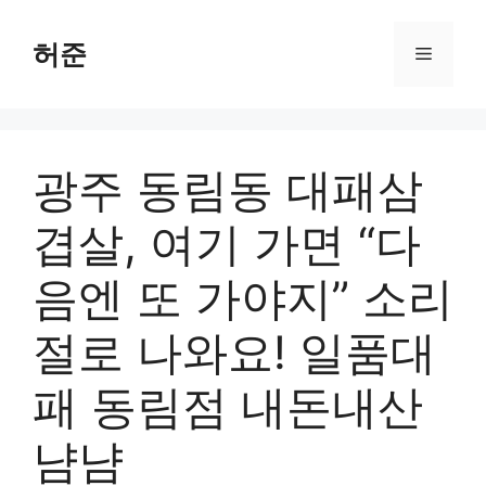
Skip
to
허준
Menu
content
광주 동림동 대패삼
겹살, 여기 가면 “다
음엔 또 가야지” 소리
절로 나와요! 일품대
패 동림점 내돈내산
냠냠