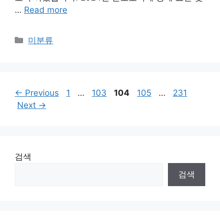
…
Read more
Categories
미분류
Page
Page
Page
Page
Page
←
Previous
1
…
103
104
105
…
231
Next
→
검색
검색