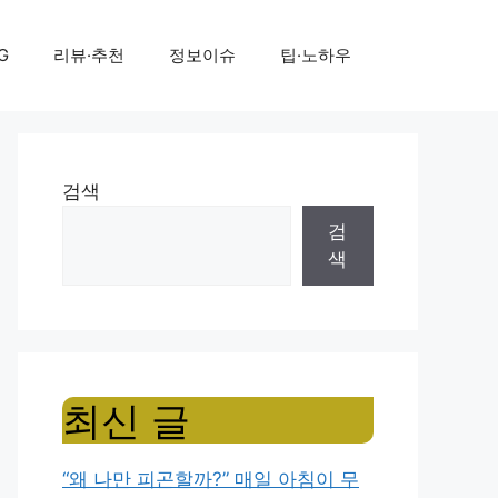
G
리뷰·추천
정보이슈
팁·노하우
검색
검
색
최신 글
“왜 나만 피곤할까?” 매일 아침이 무