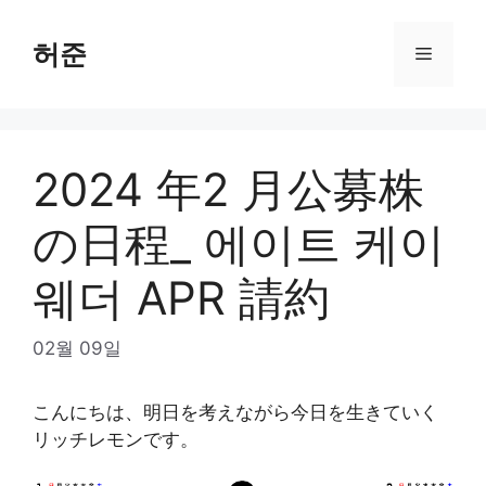
Skip
to
허준
Menu
content
2024 年2 月公募株
の日程_ 에이트 케이
웨더 APR 請約
02월 09일
こんにちは、明日を考えながら今日を生きていく
リッチレモンです。