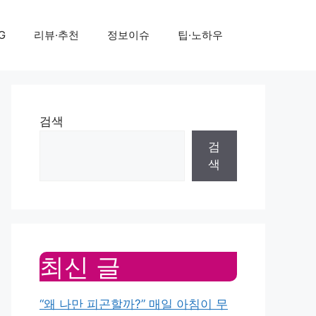
G
리뷰·추천
정보이슈
팁·노하우
검색
검
색
최신 글
“왜 나만 피곤할까?” 매일 아침이 무