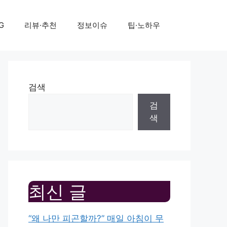
G
리뷰·추천
정보이슈
팁·노하우
검색
검
색
최신 글
“왜 나만 피곤할까?” 매일 아침이 무