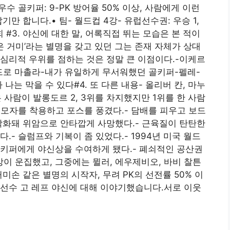
수 골키퍼: 9-PK 방어율 50% 이상, 사람에게 이런
만 합니다.• 팀- 월드컵 4강- 유럽선수권: 우승 1,
1회 #3. 야신에 대한 말, 어록직접 뛰는 모습은 본 적이
은 거미’라는 별명을 갖고 있던 그는 존재 자체가 상대
심리적 우위를 점하는 것은 정말 큰 이점이다.-이케르
드로 마촐라-내가 유일하게 무서워했던 골키퍼-펠레-
나는 막을 수 있다#4. 또 다른 내용- 올리버 칸, 마누
은 사람이 발롱도르 2, 3위를 차지했지만 1위를 한 사람
 모자를 착용하고 포스를 풍겼다.- 담배를 피우고 보드
악화돼 위암으로 안타깝게 사망했다.- 근육질이 탄탄한
.- 슬럼프와 기복이 좀 있었다.- 1994년 미국 월드
골키퍼에게 야신상을 수여하게 됐다.- 폐쇠적인 공산권
상이 운집했고, 그중에는 뮐러, 에우제비오, 바비 찰튼
미손 같은 별명의 시작자, 무려 PK의 선전률 50% 이
선수 고 레프 야신에 대해 이야기했습니다.서로 이웃