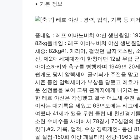
• 기본 정보
풀네임 : 레프 이바노비치 야신 생년월일: 1929
82kg풀네임 : 레프 이바노비치 야신 생년월일: 
체중: 82kg#1. 캐리어, 걸었던 발자국소련
신, 제2차 세계대전이 한창이던 12살 무렵
아이스하키와 축구를 병행하며 1949년 20세
쉽게도 당시 알렉세이 골키퍼가 주전을 맡고 
시즌 동안 알렉세이가 부상을 당했고 레흐가 
운 선전률을 보여 고위 관계자에게 나가라는 
한 레흐 야신은 각성했고 결국 어느새 주전 골
이라는 대기록을 세웠고 63년도에는 리그에서
여줬다.41세가 됐을 무렵 클럽 내 친선경기
소련 수비수들 사이에서 78경기 70실점의 
켰다.#2. 기록, 업적, 수상 경력개인- 통산 8
골 실점-150회 이상 페널티킥 선방-1963 발