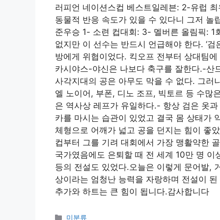
러피언 네이션스컵 베스트일레븐: 2-유럽 최우
동물적 반응 속도가 있을 수 있다니 그저 놀랍기
준우승 1- 소련 컵대회: 3- 멜버른 올림픽: 
없지만 이 선수는 반드시 언급해야 한다. ‘검
방에게 위협이었다. 킥오프 전부터 상대팀에 
카시야스-야신은 나보다 축구를 잘한다.-산
사각지대의 공은 아무도 막을 수 없다. 그러나 
엘 노이어, 부폰, 디노 조프, 빅토르 등 수많
은 역사상 레프가 유일하다.- 항상 검은 옷과
카를 마시는 습관이 있었고 결국 몸 상태가 
체형으로 어깨가 넓고 공을 던지는 힘이 좋았다
컵부터 그를 기려 대회에서 가장 맹활약한 
국가였음에도 은퇴할 때 전 세계 10만 명 이
등의 전설도 있었다.오늘은 이렇게 문어발, 거
상이라는 엄청난 능력을 자랑하며 전설이 된 
추가와 하트는 큰 힘이 됩니다.감사합니다
Categories
미분류