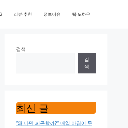
G
리뷰·추천
정보이슈
팁·노하우
검색
검
색
최신 글
“왜 나만 피곤할까?” 매일 아침이 무