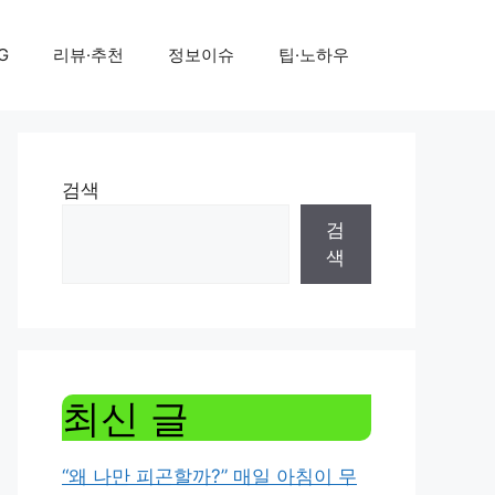
G
리뷰·추천
정보이슈
팁·노하우
검색
검
색
최신 글
“왜 나만 피곤할까?” 매일 아침이 무