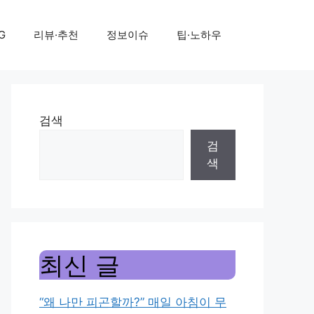
G
리뷰·추천
정보이슈
팁·노하우
검색
검
색
최신 글
“왜 나만 피곤할까?” 매일 아침이 무