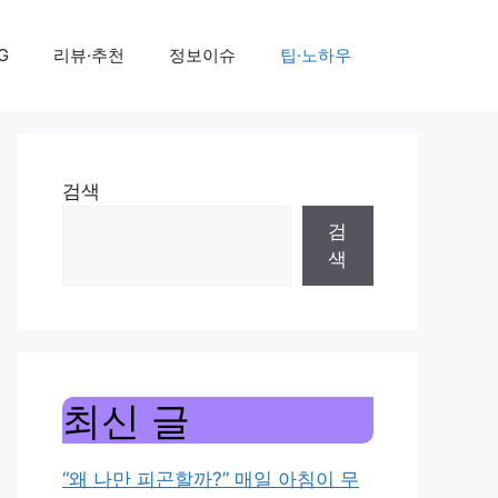
G
리뷰·추천
정보이슈
팁·노하우
검색
검
색
최신 글
“왜 나만 피곤할까?” 매일 아침이 무