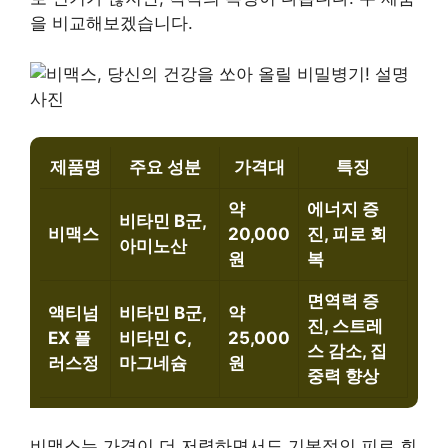
을 비교해보겠습니다.
제품명
주요 성분
가격대
특징
약
에너지 증
비타민 B군,
비맥스
20,000
진, 피로 회
아미노산
원
복
면역력 증
액티넘
비타민 B군,
약
진, 스트레
EX 플
비타민 C,
25,000
스 감소, 집
러스정
마그네슘
원
중력 향상
비맥스는 가격이 더 저렴하면서도 기본적인 피로 회