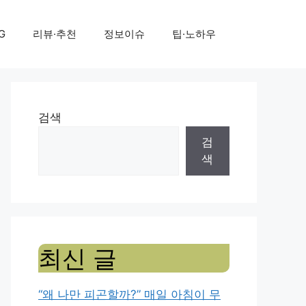
G
리뷰·추천
정보이슈
팁·노하우
검색
검
색
최신 글
“왜 나만 피곤할까?” 매일 아침이 무