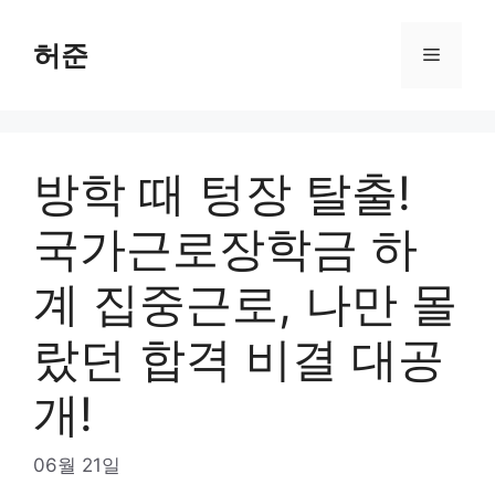
Skip
to
허준
Menu
content
방학 때 텅장 탈출!
국가근로장학금 하
계 집중근로, 나만 몰
랐던 합격 비결 대공
개!
06월 21일