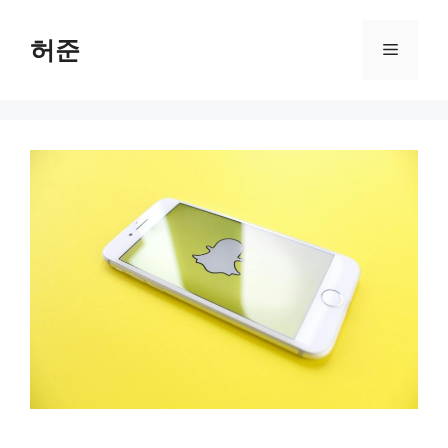
Skip
to
허준
Menu
content