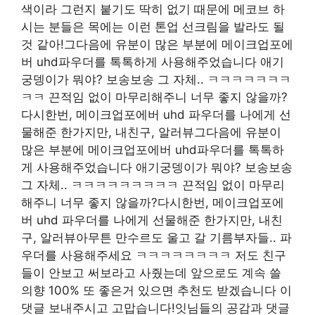
색이라 그런지 붙기도 딱히 없기 때문에 메코브 하
시는 분들은 목에는 이런 톤업 선크림을 발라도 될
것 같아!그다음에 유분이 많은 부분에 메이크업포에
버 uhd파우더를 톡톡하게 사용해주었습니다 애기
궁뎅이가 뭐야? 보송보송 그 자체.. ㅋㅋㅋㅋㅋㅋㅋ
ㅋㅋ 끈적임 없이 마무리해주니 너무 좋지 않을까?
다시한번, 메이크업포에버 uhd 파우더를 나에게 선
물해준 한가지만, 내친구, 알러뷰그다음에 유분이
많은 부분에 메이크업포에버 uhd파우더를 톡톡하
게 사용해주었습니다 애기궁뎅이가 뭐야? 보송보송
그 자체.. ㅋㅋㅋㅋㅋㅋㅋㅋㅋ 끈적임 없이 마무리
해주니 너무 좋지 않을까?다시한번, 메이크업포에
버 uhd 파우더를 나에게 선물해준 한가지만, 내친
구, 알러뷰아무튼 만수르도 울고 갈 기름부자들.. 파
우더를 사용해주세요 ㅋㅋㅋㅋㅋㅋㅋㅋ 저도 친구
들이 안보고 써보라고 사줬는데 앞으로도 계속 쓸
의향 100% 또 좋은거 있으면 추천도 받겠습니다 이
댓글 보내주시고 고맙습니다!잇님들의 공감과 댓글