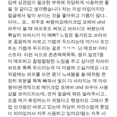
입에 상관없이 필요한 부위에 적당하게 사용하면 좋
을 것 같다고 생각했습니다 저는 지성 타입이지만
얼굴에서 빛이 보이는 것을 좋아하고 기름이 많다..
이마… 코… 위주로 써줬어요메이크업 포에버 uhd
파우더 쓸 때 퍼프로도 써보고 브러시도 써봤는데
확실히 브러시가 더 예뻐? 느낌은 들거든요.브러쉬
로 꼼꼼하게 바르고 가볍게 두드리는데 여기서 포인
트는 가볍게 두드리는 걸로 ㅋㅋㅋ. 난 메코브 아티
스트야. 이런 식으로 츤츤똑똑똑똑. 뭔지 알죠?좀
더 매트하고 찰랑찰랑한 느낌을 주고 싶다면 차라리
퍼프로 톡톡 두드리는게 더 마음에 드실거에요 나도
처음에는 퍼프를 쓰면 뭔가 노새봄을 쓸 때처럼 완
전히 유분을 뚝뚝 빼줘서 빛이 다 사라지는 게 아쉬
웠어!본격적으로 메이크업 포에버 uhd 파우더 사용
감을 보여드리는데, 먼저 얼굴에 뭐든 발라주시고..
요즘 제가 화장하는거 귀찮다고 했잖아요 그래서 톤
업 선크림만 바르고 있는데 적당히 자연스럽게 톤업
이 되어있어서 자주 사용하고 있어요!평소 자주 사