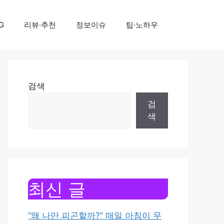
G
리뷰·추천
정보이슈
팁·노하우
검색
검
색
최신 글
“왜 나만 피곤할까?” 매일 아침이 무