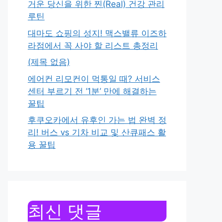
거운 당신을 위한 찐(Real) 건강 관리
루틴
대마도 쇼핑의 성지! 맥스밸류 이즈하
라점에서 꼭 사야 할 리스트 총정리
(제목 없음)
에어컨 리모컨이 먹통일 때? 서비스
센터 부르기 전 ‘1분’ 만에 해결하는
꿀팁
후쿠오카에서 유후인 가는 법 완벽 정
리! 버스 vs 기차 비교 및 산큐패스 활
용 꿀팁
최신 댓글