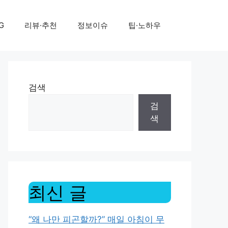
G
리뷰·추천
정보이슈
팁·노하우
검색
검
색
최신 글
“왜 나만 피곤할까?” 매일 아침이 무