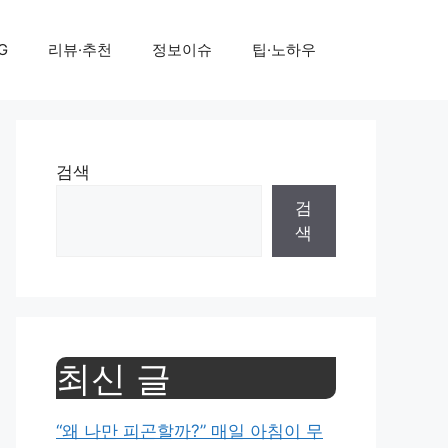
G
리뷰·추천
정보이슈
팁·노하우
검색
검
색
최신 글
“왜 나만 피곤할까?” 매일 아침이 무